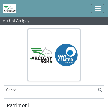
Vai al contenuto principale
Attiv
Archivi Arcigay
Patrimoni